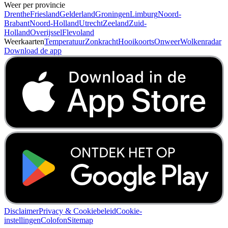
Weer.nl
Home
Weerbericht
Regenradar
Nieuws
Contact
Adverteren
Weer per provincie
Drenthe
Friesland
Gelderland
Groningen
Limburg
Noord-
Brabant
Noord-Holland
Utrecht
Zeeland
Zuid-
Holland
Overijssel
Flevoland
Weerkaarten
Temperatuur
Zonkracht
Hooikoorts
Onweer
Wolkenradar
Download de app
Disclaimer
Privacy & Cookiebeleid
Cookie-