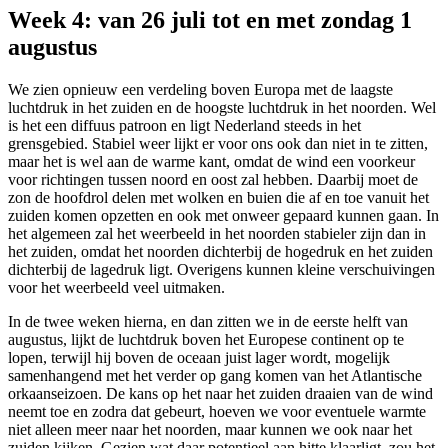
Week 4: van 26 juli tot en met zondag 1
augustus
We zien opnieuw een verdeling boven Europa met de laagste
luchtdruk in het zuiden en de hoogste luchtdruk in het noorden. Wel
is het een diffuus patroon en ligt Nederland steeds in het
grensgebied. Stabiel weer lijkt er voor ons ook dan niet in te zitten,
maar het is wel aan de warme kant, omdat de wind een voorkeur
voor richtingen tussen noord en oost zal hebben. Daarbij moet de
zon de hoofdrol delen met wolken en buien die af en toe vanuit het
zuiden komen opzetten en ook met onweer gepaard kunnen gaan. In
het algemeen zal het weerbeeld in het noorden stabieler zijn dan in
het zuiden, omdat het noorden dichterbij de hogedruk en het zuiden
dichterbij de lagedruk ligt. Overigens kunnen kleine verschuivingen
voor het weerbeeld veel uitmaken.
In de twee weken hierna, en dan zitten we in de eerste helft van
augustus, lijkt de luchtdruk boven het Europese continent op te
lopen, terwijl hij boven de oceaan juist lager wordt, mogelijk
samenhangend met het verder op gang komen van het Atlantische
orkaanseizoen. De kans op het naar het zuiden draaien van de wind
neemt toe en zodra dat gebeurt, hoeven we voor eventuele warmte
niet alleen meer naar het noorden, maar kunnen we ook naar het
zuiden kijken. Gezien wat daar potentieel aan hitte klaarligt, zou het