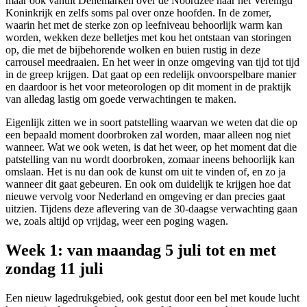
maar ook vanuit Denemarken over de Noordzee naar het Verenigd
Koninkrijk en zelfs soms pal over onze hoofden. In de zomer,
waarin het met de sterke zon op leefniveau behoorlijk warm kan
worden, wekken deze belletjes met kou het ontstaan van storingen
op, die met de bijbehorende wolken en buien rustig in deze
carrousel meedraaien. En het weer in onze omgeving van tijd tot tijd
in de greep krijgen. Dat gaat op een redelijk onvoorspelbare manier
en daardoor is het voor meteorologen op dit moment in de praktijk
van alledag lastig om goede verwachtingen te maken.
Eigenlijk zitten we in soort patstelling waarvan we weten dat die op
een bepaald moment doorbroken zal worden, maar alleen nog niet
wanneer. Wat we ook weten, is dat het weer, op het moment dat die
patstelling van nu wordt doorbroken, zomaar ineens behoorlijk kan
omslaan. Het is nu dan ook de kunst om uit te vinden of, en zo ja
wanneer dit gaat gebeuren. En ook om duidelijk te krijgen hoe dat
nieuwe vervolg voor Nederland en omgeving er dan precies gaat
uitzien. Tijdens deze aflevering van de 30-daagse verwachting gaan
we, zoals altijd op vrijdag, weer een poging wagen.
Week 1: van maandag 5 juli tot en met
zondag 11 juli
Een nieuw lagedrukgebied, ook gestut door een bel met koude lucht