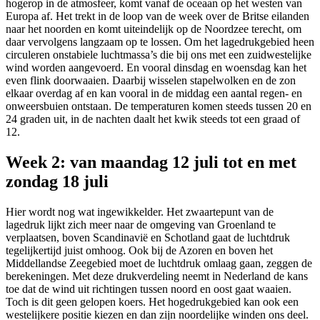
hogerop in de atmosfeer, komt vanaf de oceaan op het westen van
Europa af. Het trekt in de loop van de week over de Britse eilanden
naar het noorden en komt uiteindelijk op de Noordzee terecht, om
daar vervolgens langzaam op te lossen. Om het lagedrukgebied heen
circuleren onstabiele luchtmassa’s die bij ons met een zuidwestelijke
wind worden aangevoerd. En vooral dinsdag en woensdag kan het
even flink doorwaaien. Daarbij wisselen stapelwolken en de zon
elkaar overdag af en kan vooral in de middag een aantal regen- en
onweersbuien ontstaan. De temperaturen komen steeds tussen 20 en
24 graden uit, in de nachten daalt het kwik steeds tot een graad of
12.
Week 2: van maandag 12 juli tot en met
zondag 18 juli
Hier wordt nog wat ingewikkelder. Het zwaartepunt van de
lagedruk lijkt zich meer naar de omgeving van Groenland te
verplaatsen, boven Scandinavië en Schotland gaat de luchtdruk
tegelijkertijd juist omhoog. Ook bij de Azoren en boven het
Middellandse Zeegebied moet de luchtdruk omlaag gaan, zeggen de
berekeningen. Met deze drukverdeling neemt in Nederland de kans
toe dat de wind uit richtingen tussen noord en oost gaat waaien.
Toch is dit geen gelopen koers. Het hogedrukgebied kan ook een
westelijkere positie kiezen en dan zijn noordelijke winden ons deel.