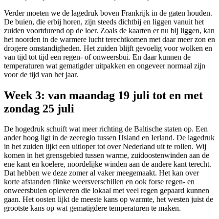
Verder moeten we de lagedruk boven Frankrijk in de gaten houden.
De buien, die erbij horen, zijn steeds dichtbij en liggen vanuit het
zuiden voortdurend op de loer. Zoals de kaarten er nu bij liggen, kan
het noorden in de warmere lucht terechtkomen met daar meer zon en
drogere omstandigheden. Het zuiden blijft gevoelig voor wolken en
van tijd tot tijd een regen- of onweersbui. En daar kunnen de
temperaturen wat gematigder uitpakken en ongeveer normaal zijn
voor de tijd van het jaar.
Week 3: van maandag 19 juli tot en met
zondag 25 juli
De hogedruk schuift wat meer richting de Baltische staten op. Een
ander hoog ligt in de zeeregio tussen IJsland en Ierland. De lagedruk
in het zuiden lijkt een uitloper tot over Nederland uit te rollen. Wij
komen in het grensgebied tussen warme, zuidoostenwinden aan de
ene kant en koelere, noordelijke winden aan de andere kant terecht.
Dat hebben we deze zomer al vaker meegemaakt. Het kan over
korte afstanden flinke weersverschillen en ook forse regen- en
onweersbuien opleveren die lokaal met veel regen gepaard kunnen
gaan. Het oosten lijkt de meeste kans op warmte, het westen juist de
grootste kans op wat gematigdere temperaturen te maken.