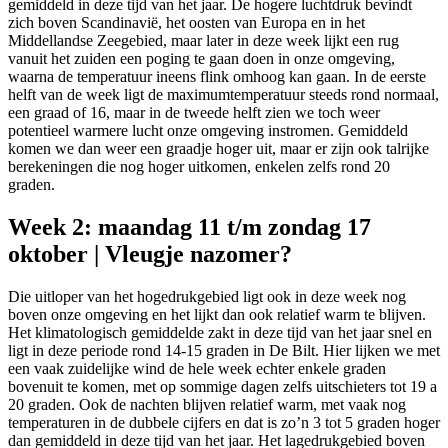
gemiddeld in deze tijd van het jaar. De hogere luchtdruk bevindt
zich boven Scandinavië, het oosten van Europa en in het
Middellandse Zeegebied, maar later in deze week lijkt een rug
vanuit het zuiden een poging te gaan doen in onze omgeving,
waarna de temperatuur ineens flink omhoog kan gaan. In de eerste
helft van de week ligt de maximumtemperatuur steeds rond normaal,
een graad of 16, maar in de tweede helft zien we toch weer
potentieel warmere lucht onze omgeving instromen. Gemiddeld
komen we dan weer een graadje hoger uit, maar er zijn ook talrijke
berekeningen die nog hoger uitkomen, enkelen zelfs rond 20
graden.
Week 2: maandag 11 t/m zondag 17
oktober | Vleugje nazomer?
Die uitloper van het hogedrukgebied ligt ook in deze week nog
boven onze omgeving en het lijkt dan ook relatief warm te blijven.
Het klimatologisch gemiddelde zakt in deze tijd van het jaar snel en
ligt in deze periode rond 14-15 graden in De Bilt. Hier lijken we met
een vaak zuidelijke wind de hele week echter enkele graden
bovenuit te komen, met op sommige dagen zelfs uitschieters tot 19 a
20 graden. Ook de nachten blijven relatief warm, met vaak nog
temperaturen in de dubbele cijfers en dat is zo’n 3 tot 5 graden hoger
dan gemiddeld in deze tijd van het jaar. Het lagedrukgebied boven