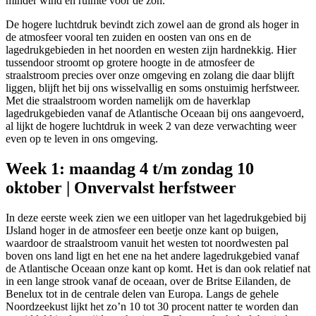
minder wind en ruimte voor de zon.
De hogere luchtdruk bevindt zich zowel aan de grond als hoger in
de atmosfeer vooral ten zuiden en oosten van ons en de
lagedrukgebieden in het noorden en westen zijn hardnekkig. Hier
tussendoor stroomt op grotere hoogte in de atmosfeer de
straalstroom precies over onze omgeving en zolang die daar blijft
liggen, blijft het bij ons wisselvallig en soms onstuimig herfstweer.
Met die straalstroom worden namelijk om de haverklap
lagedrukgebieden vanaf de Atlantische Oceaan bij ons aangevoerd,
al lijkt de hogere luchtdruk in week 2 van deze verwachting weer
even op te leven in ons omgeving.
Week 1: maandag 4 t/m zondag 10
oktober | Onvervalst herfstweer
In deze eerste week zien we een uitloper van het lagedrukgebied bij
IJsland hoger in de atmosfeer een beetje onze kant op buigen,
waardoor de straalstroom vanuit het westen tot noordwesten pal
boven ons land ligt en het ene na het andere lagedrukgebied vanaf
de Atlantische Oceaan onze kant op komt. Het is dan ook relatief nat
in een lange strook vanaf de oceaan, over de Britse Eilanden, de
Benelux tot in de centrale delen van Europa. Langs de gehele
Noordzeekust lijkt het zo’n 10 tot 30 procent natter te worden dan