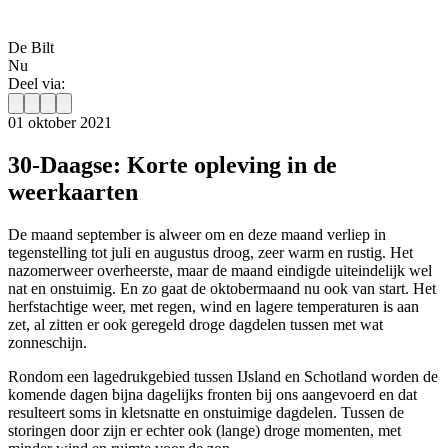
De Bilt
Nu
Deel via:
01 oktober 2021
30-Daagse: Korte opleving in de
weerkaarten
De maand september is alweer om en deze maand verliep in
tegenstelling tot juli en augustus droog, zeer warm en rustig. Het
nazomerweer overheerste, maar de maand eindigde uiteindelijk wel
nat en onstuimig. En zo gaat de oktobermaand nu ook van start. Het
herfstachtige weer, met regen, wind en lagere temperaturen is aan
zet, al zitten er ook geregeld droge dagdelen tussen met wat
zonneschijn.
Rondom een lagedrukgebied tussen IJsland en Schotland worden de
komende dagen bijna dagelijks fronten bij ons aangevoerd en dat
resulteert soms in kletsnatte en onstuimige dagdelen. Tussen de
storingen door zijn er echter ook (lange) droge momenten, met