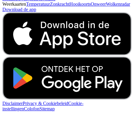
Weerkaarten
Temperatuur
Zonkracht
Hooikoorts
Onweer
Wolkenradar
Download de app
Disclaimer
Privacy & Cookiebeleid
Cookie-
instellingen
Colofon
Sitemap