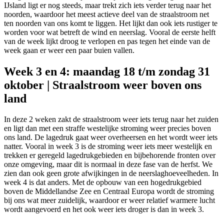
IJsland ligt er nog steeds, maar trekt zich iets verder terug naar het
noorden, waardoor het meest actieve deel van de straalstroom net
ten noorden van ons komt te liggen. Het lijkt dan ook iets rustiger te
worden voor wat betreft de wind en neerslag. Vooral de eerste helft
van de week lijkt droog te verlopen en pas tegen het einde van de
week gaan er weer een paar buien vallen.
Week 3 en 4: maandag 18 t/m zondag 31
oktober | Straalstroom weer boven ons
land
In deze 2 weken zakt de straalstroom weer iets terug naar het zuiden
en ligt dan met een straffe westelijke stroming weer precies boven
ons land. De lagedruk gaat weer overheersen en het wordt weer iets
natter. Vooral in week 3 is de stroming weer iets meer westelijk en
trekken er geregeld lagedrukgebieden en bijbehorende fronten over
onze omgeving, maar dit is normaal in deze fase van de herfst. We
zien dan ook geen grote afwijkingen in de neerslaghoeveelheden. In
week 4 is dat anders. Met de opbouw van een hogedrukgebied
boven de Middellandse Zee en Centraal Europa wordt de stroming
bij ons wat meer zuidelijk, waardoor er weer relatief warmere lucht
wordt aangevoerd en het ook weer iets droger is dan in week 3.