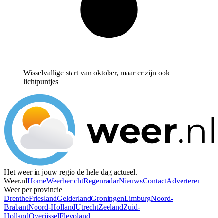
Wisselvallige start van oktober, maar er zijn ook
lichtpuntjes
Het weer in jouw regio de hele dag actueel.
Weer.nl
Home
Weerbericht
Regenradar
Nieuws
Contact
Adverteren
Weer per provincie
Drenthe
Friesland
Gelderland
Groningen
Limburg
Noord-
Brabant
Noord-Holland
Utrecht
Zeeland
Zuid-
Holland
Overijssel
Flevoland