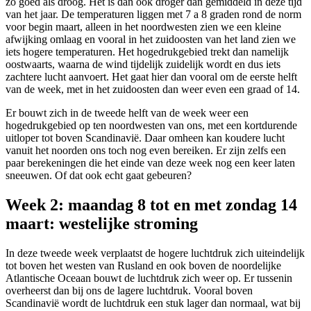
zo goed als droog. Het is dan ook droger dan gemiddeld in deze tijd
van het jaar. De temperaturen liggen met 7 a 8 graden rond de norm
voor begin maart, alleen in het noordwesten zien we een kleine
afwijking omlaag en vooral in het zuidoosten van het land zien we
iets hogere temperaturen. Het hogedrukgebied trekt dan namelijk
oostwaarts, waarna de wind tijdelijk zuidelijk wordt en dus iets
zachtere lucht aanvoert. Het gaat hier dan vooral om de eerste helft
van de week, met in het zuidoosten dan weer even een graad of 14.
Er bouwt zich in de tweede helft van de week weer een
hogedrukgebied op ten noordwesten van ons, met een kortdurende
uitloper tot boven Scandinavië. Daar omheen kan koudere lucht
vanuit het noorden ons toch nog even bereiken. Er zijn zelfs een
paar berekeningen die het einde van deze week nog een keer laten
sneeuwen. Of dat ook echt gaat gebeuren?
Week 2: maandag 8 tot en met zondag 14
maart: westelijke stroming
In deze tweede week verplaatst de hogere luchtdruk zich uiteindelijk
tot boven het westen van Rusland en ook boven de noordelijke
Atlantische Oceaan bouwt de luchtdruk zich weer op. Er tussenin
overheerst dan bij ons de lagere luchtdruk. Vooral boven
Scandinavië wordt de luchtdruk een stuk lager dan normaal, wat bij