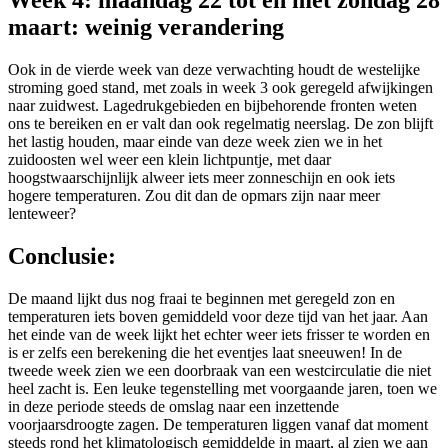
Week 4: maandag 22 tot en met zondag 28
maart: weinig verandering
Ook in de vierde week van deze verwachting houdt de westelijke
stroming goed stand, met zoals in week 3 ook geregeld afwijkingen
naar zuidwest. Lagedrukgebieden en bijbehorende fronten weten
ons te bereiken en er valt dan ook regelmatig neerslag. De zon blijft
het lastig houden, maar einde van deze week zien we in het
zuidoosten wel weer een klein lichtpuntje, met daar
hoogstwaarschijnlijk alweer iets meer zonneschijn en ook iets
hogere temperaturen. Zou dit dan de opmars zijn naar meer
lenteweer?
Conclusie:
De maand lijkt dus nog fraai te beginnen met geregeld zon en
temperaturen iets boven gemiddeld voor deze tijd van het jaar. Aan
het einde van de week lijkt het echter weer iets frisser te worden en
is er zelfs een berekening die het eventjes laat sneeuwen! In de
tweede week zien we een doorbraak van een westcirculatie die niet
heel zacht is. Een leuke tegenstelling met voorgaande jaren, toen we
in deze periode steeds de omslag naar een inzettende
voorjaarsdroogte zagen. De temperaturen liggen vanaf dat moment
steeds rond het klimatologisch gemiddelde in maart, al zien we aan