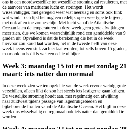
ons in een noordwestelijke tot westelijke stroming zal resulteren, met
de aanvoer van maritieme lucht en storingen. Het wordt
wisselvalligger, met geregeld weer wat neerslag en soms ook flink
wat wind. Toch lijkt het nog een redelijk open weertype te blijven,
met ook af en toe zonneschijn. Met lucht vanaf de Atlantische
Oceaan laten de temperaturen in deze week geen grote afwijkingen
meer zien, dus we komen waarschijnlijk rond een gemiddelde van 9
graden uit. Opvallend is dat de berekening die het in de week
hiervoor zou koud laat worden, het in de tweede helft van deze
week ineens een stuk zachter laat worden, tot zelfs boven 15 graden,
maar ook nu is dit is wel een echte uitbijter.
Week 3: maandag 15 tot en met zondag 21
maart: iets natter dan normaal
In deze week zien we ten opzichte van de week ervoor weinig grote
verschillen, alleen lijkt de zon het steeds iets lastiger te gaan krijgen.
De westelijke stroming houdt aan, met regelmatig een afwijking
naar zuidwest tijdens passage van lagedrukgebieden en
bijbehorende fronten vanaf de Atlantische Oceaan. Het blijft in deze
week dus wisselvallig en regionaal ook iets natter dan gemiddeld te
worden.