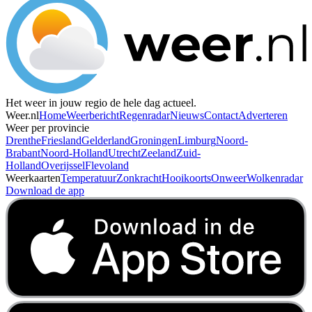
Het weer in jouw regio de hele dag actueel.
Weer.nl
Home
Weerbericht
Regenradar
Nieuws
Contact
Adverteren
Weer per provincie
Drenthe
Friesland
Gelderland
Groningen
Limburg
Noord-
Brabant
Noord-Holland
Utrecht
Zeeland
Zuid-
Holland
Overijssel
Flevoland
Weerkaarten
Temperatuur
Zonkracht
Hooikoorts
Onweer
Wolkenradar
Download de app