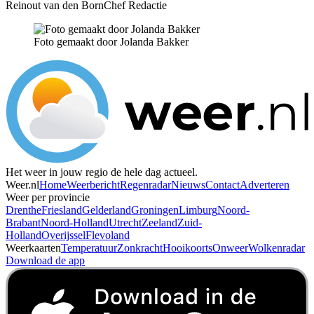
Reinout van den Born
Chef Redactie
Foto gemaakt door Jolanda Bakker
Het weer in jouw regio de hele dag actueel.
Weer.nl
Home
Weerbericht
Regenradar
Nieuws
Contact
Adverteren
Weer per provincie
Drenthe
Friesland
Gelderland
Groningen
Limburg
Noord-
Brabant
Noord-Holland
Utrecht
Zeeland
Zuid-
Holland
Overijssel
Flevoland
Weerkaarten
Temperatuur
Zonkracht
Hooikoorts
Onweer
Wolkenradar
Download de app