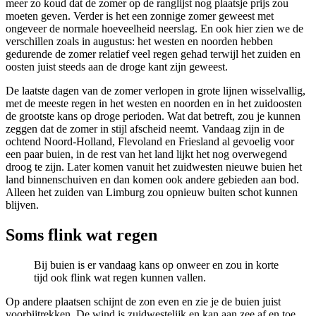
meer zo koud dat de zomer op de ranglijst nog plaatsje prijs zou
moeten geven. Verder is het een zonnige zomer geweest met
ongeveer de normale hoeveelheid neerslag. En ook hier zien we de
verschillen zoals in augustus: het westen en noorden hebben
gedurende de zomer relatief veel regen gehad terwijl het zuiden en
oosten juist steeds aan de droge kant zijn geweest.
De laatste dagen van de zomer verlopen in grote lijnen wisselvallig,
met de meeste regen in het westen en noorden en in het zuidoosten
de grootste kans op droge perioden. Wat dat betreft, zou je kunnen
zeggen dat de zomer in stijl afscheid neemt. Vandaag zijn in de
ochtend Noord-Holland, Flevoland en Friesland al gevoelig voor
een paar buien, in de rest van het land lijkt het nog overwegend
droog te zijn. Later komen vanuit het zuidwesten nieuwe buien het
land binnenschuiven en dan komen ook andere gebieden aan bod.
Alleen het zuiden van Limburg zou opnieuw buiten schot kunnen
blijven.
Soms flink wat regen
Bij buien is er vandaag kans op onweer en zou in korte
tijd ook flink wat regen kunnen vallen.
Op andere plaatsen schijnt de zon even en zie je de buien juist
voorbijtrekken. De wind is zuidwestelijk en kan aan zee af en toe