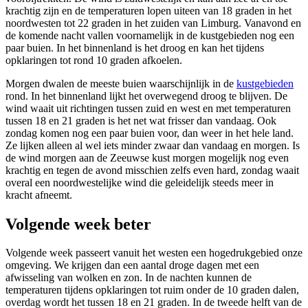
krachtig zijn en de temperaturen lopen uiteen van 18 graden in het
noordwesten tot 22 graden in het zuiden van Limburg. Vanavond en
de komende nacht vallen voornamelijk in de kustgebieden nog een
paar buien. In het binnenland is het droog en kan het tijdens
opklaringen tot rond 10 graden afkoelen.
Morgen dwalen de meeste buien waarschijnlijk in de
kustgebieden
rond. In het binnenland lijkt het overwegend droog te blijven. De
wind waait uit richtingen tussen zuid en west en met temperaturen
tussen 18 en 21 graden is het net wat frisser dan vandaag. Ook
zondag komen nog een paar buien voor, dan weer in het hele land.
Ze lijken alleen al wel iets minder zwaar dan vandaag en morgen. Is
de wind morgen aan de Zeeuwse kust morgen mogelijk nog even
krachtig en tegen de avond misschien zelfs even hard, zondag waait
overal een noordwestelijke wind die geleidelijk steeds meer in
kracht afneemt.
Volgende week beter
Volgende week passeert vanuit het westen een hogedrukgebied onze
omgeving. We krijgen dan een aantal droge dagen met een
afwisseling van wolken en zon. In de nachten kunnen de
temperaturen tijdens opklaringen tot ruim onder de 10 graden dalen,
overdag wordt het tussen 18 en 21 graden. In de tweede helft van de