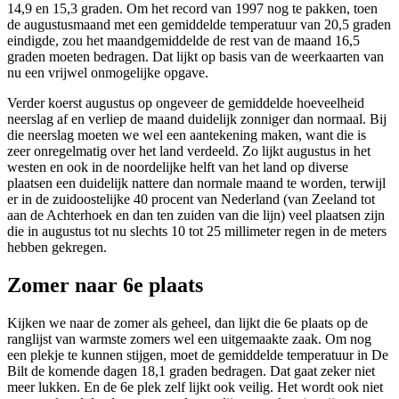
14,9 en 15,3 graden. Om het record van 1997 nog te pakken, toen
de augustusmaand met een gemiddelde temperatuur van 20,5 graden
eindigde, zou het maandgemiddelde de rest van de maand 16,5
graden moeten bedragen. Dat lijkt op basis van de weerkaarten van
nu een vrijwel onmogelijke opgave.
Verder koerst augustus op ongeveer de gemiddelde hoeveelheid
neerslag af en verliep de maand duidelijk zonniger dan normaal. Bij
die neerslag moeten we wel een aantekening maken, want die is
zeer onregelmatig over het land verdeeld. Zo lijkt augustus in het
westen en ook in de noordelijke helft van het land op diverse
plaatsen een duidelijk nattere dan normale maand te worden, terwijl
er in de zuidoostelijke 40 procent van Nederland (van Zeeland tot
aan de Achterhoek en dan ten zuiden van die lijn) veel plaatsen zijn
die in augustus tot nu slechts 10 tot 25 millimeter regen in de meters
hebben gekregen.
Zomer naar 6e plaats
Kijken we naar de zomer als geheel, dan lijkt die 6e plaats op de
ranglijst van warmste zomers wel een uitgemaakte zaak. Om nog
een plekje te kunnen stijgen, moet de gemiddelde temperatuur in De
Bilt de komende dagen 18,1 graden bedragen. Dat gaat zeker niet
meer lukken. En de 6e plek zelf lijkt ook veilig. Het wordt ook niet