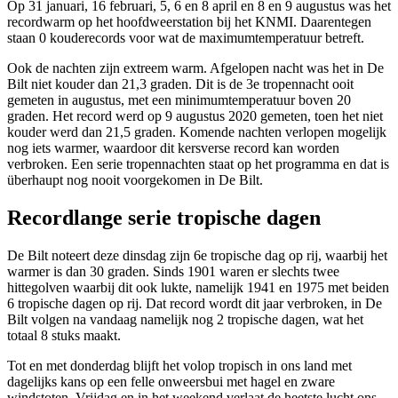
Op
31 januari,
16 februari
,
5
,
6
en
8 april
en
8
en
9 augustus
was het
recordwarm op het hoofdweerstation bij het KNMI. Daarentegen
staan 0 kouderecords voor wat de maximumtemperatuur betreft.
Ook de nachten zijn extreem warm. Afgelopen nacht was het in De
Bilt niet kouder dan 21,3 graden. Dit is de 3e tropennacht ooit
gemeten in augustus, met een minimumtemperatuur boven 20
graden. Het record werd op
9 augustus 2020 gemeten
, toen het niet
kouder werd dan 21,5 graden. Komende nachten verlopen mogelijk
nog iets warmer, waardoor dit kersverse record kan worden
verbroken. Een serie tropennachten staat op het programma en dat is
überhaupt nog nooit voorgekomen in De Bilt.
Recordlange serie tropische dagen
De Bilt noteert deze dinsdag zijn 6e tropische dag op rij, waarbij het
warmer is dan 30 graden. Sinds 1901 waren er slechts twee
hittegolven waarbij dit ook lukte, namelijk 1941 en 1975 met beiden
6 tropische dagen op rij. Dat record wordt dit jaar verbroken, in De
Bilt volgen na vandaag namelijk nog 2 tropische dagen, wat het
totaal 8 stuks maakt.
Tot en met donderdag blijft het volop tropisch in ons land met
dagelijks kans op een felle onweersbui met hagel en zware
windstoten. Vrijdag en in het weekend verlaat de heetste lucht ons