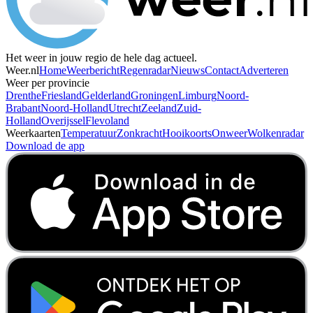
Het weer in jouw regio de hele dag actueel.
Weer.nl
Home
Weerbericht
Regenradar
Nieuws
Contact
Adverteren
Weer per provincie
Drenthe
Friesland
Gelderland
Groningen
Limburg
Noord-
Brabant
Noord-Holland
Utrecht
Zeeland
Zuid-
Holland
Overijssel
Flevoland
Weerkaarten
Temperatuur
Zonkracht
Hooikoorts
Onweer
Wolkenradar
Download de app