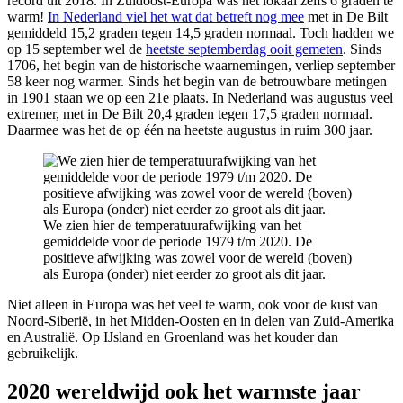
record uit 2018. In Zuidoost-Europa was het lokaal zelfs 6 graden te
warm!
In Nederland viel het wat dat betreft nog mee
met in De Bilt
gemiddeld 15,2 graden tegen 14,5 graden normaal. Toch hadden we
op 15 september wel de
heetste septemberdag ooit gemeten
. Sinds
1706, het begin van de historische waarnemingen, verliep september
58 keer nog warmer. Sinds het begin van de betrouwbare metingen
in 1901 staan we op een 21e plaats. In Nederland was augustus veel
extremer, met in De Bilt 20,4 graden tegen 17,5 graden normaal.
Daarmee was het de op één na heetste augustus in ruim 300 jaar.
We zien hier de temperatuurafwijking van het
gemiddelde voor de periode 1979 t/m 2020. De
positieve afwijking was zowel voor de wereld (boven)
als Europa (onder) niet eerder zo groot als dit jaar.
Niet alleen in Europa was het veel te warm, ook voor de kust van
Noord-Siberië, in het Midden-Oosten en in delen van Zuid-Amerika
en Australië. Op IJsland en Groenland was het kouder dan
gebruikelijk.
2020 wereldwijd ook het warmste jaar