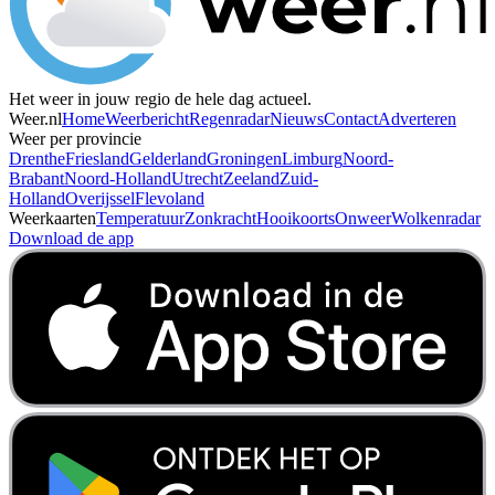
Het weer in jouw regio de hele dag actueel.
Weer.nl
Home
Weerbericht
Regenradar
Nieuws
Contact
Adverteren
Weer per provincie
Drenthe
Friesland
Gelderland
Groningen
Limburg
Noord-
Brabant
Noord-Holland
Utrecht
Zeeland
Zuid-
Holland
Overijssel
Flevoland
Weerkaarten
Temperatuur
Zonkracht
Hooikoorts
Onweer
Wolkenradar
Download de app