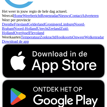
Het weer in jouw regio de hele dag actueel.
Weer.nl
Home
Weerbericht
Regenradar
Nieuws
Contact
Adverteren
Weer per provincie
Drenthe
Friesland
Gelderland
Groningen
Limburg
Noord-
Brabant
Noord-Holland
Utrecht
Zeeland
Zuid-
Holland
Overijssel
Flevoland
Weerkaarten
Temperatuur
Zonkracht
Hooikoorts
Onweer
Wolkenradar
Download de app