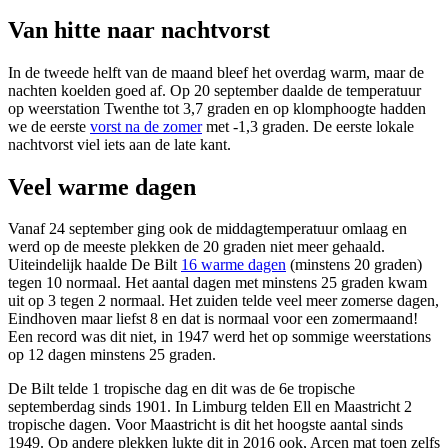
Van hitte naar nachtvorst
In de tweede helft van de maand bleef het overdag warm, maar de
nachten koelden goed af. Op 20 september daalde de temperatuur
op weerstation Twenthe tot 3,7 graden en op klomphoogte hadden
we de eerste
vorst na de zomer
met -1,3 graden. De eerste lokale
nachtvorst viel iets aan de late kant.
Veel warme dagen
Vanaf 24 september ging ook de middagtemperatuur omlaag en
werd op de meeste plekken de 20 graden niet meer gehaald.
Uiteindelijk haalde De Bilt
16 warme dagen
(minstens 20 graden)
tegen 10 normaal. Het aantal dagen met minstens 25 graden kwam
uit op 3 tegen 2 normaal. Het zuiden telde veel meer zomerse dagen,
Eindhoven maar liefst 8 en dat is normaal voor een zomermaand!
Een record was dit niet, in 1947 werd het op sommige weerstations
op 12 dagen minstens 25 graden.
De Bilt telde 1 tropische dag en dit was de 6e tropische
septemberdag sinds 1901. In Limburg telden Ell en Maastricht 2
tropische dagen. Voor Maastricht is dit het hoogste aantal sinds
1949. Op andere plekken lukte dit in 2016 ook, Arcen mat toen zelfs