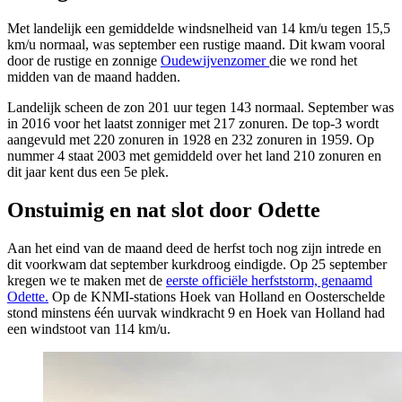
Met landelijk een gemiddelde windsnelheid van 14 km/u tegen 15,5
km/u normaal, was september een rustige maand. Dit kwam vooral
door de rustige en zonnige
Oudewijvenzomer
die we rond het
midden van de maand hadden.
Landelijk scheen de zon 201 uur tegen 143 normaal. September was
in 2016 voor het laatst zonniger met 217 zonuren. De top-3 wordt
aangevuld met 220 zonuren in 1928 en 232 zonuren in 1959. Op
nummer 4 staat 2003 met gemiddeld over het land 210 zonuren en
dit jaar kent dus een 5e plek.
Onstuimig en nat slot door Odette
Aan het eind van de maand deed de herfst toch nog zijn intrede en
dit voorkwam dat september kurkdroog eindigde. Op 25 september
kregen we te maken met de
eerste officiële herfststorm, genaamd
Odette.
Op de KNMI-stations Hoek van Holland en Oosterschelde
stond minstens één uurvak windkracht 9 en Hoek van Holland had
een windstoot van 114 km/u.