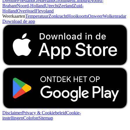
Drenthe
Friesland
Gelderland
Groningen
Limburg
Noord-
Brabant
Noord-Holland
Utrecht
Zeeland
Zuid-
Holland
Overijssel
Flevoland
Weerkaarten
Temperatuur
Zonkracht
Hooikoorts
Onweer
Wolkenradar
Download de app
Disclaimer
Privacy & Cookiebeleid
Cookie-
instellingen
Colofon
Sitemap