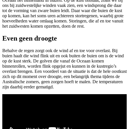
Oceaan het binnenland in blazen. Op de kust ontstaat, zoals we bij
ons bij zuidwestelijke winden vaak zien, een windsprong die daar
tot de vorming van zware buien leidt. Daar waar die buien de kust
op komen, kan het soms uren achtereen stortregenen, waarbij grote
hoeveelheden water omlaag komen. Storingen, die af en toe vanuit
het zuidwesten komen opzetten, doen de rest.
Even geen droogte
Behalve de regen zorgt ook de wind af en toe voor overlast. Bij
buien haalt die wind flink uit en ook buiten de buien om is de wind
op de kust sterk. De golven die vanaf de Oceaan komen
binnenrollen, worden flink opgejut en kunnen in de kustregio’s
overlast brengen. Een voordeel van de situatie is dat de hele oostkust
zich op dit moment over droogte, een belangrijk thema tijdens de
Australische zomers, geen zorgen hoeft te malen. De temperaturen
zijn daarbij eerder gematigd.