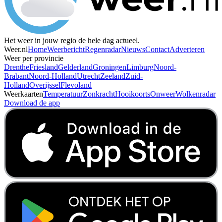
Het weer in jouw regio de hele dag actueel.
Weer.nl
Home
Weerbericht
Regenradar
Nieuws
Contact
Adverteren
Weer per provincie
Drenthe
Friesland
Gelderland
Groningen
Limburg
Noord-
Brabant
Noord-Holland
Utrecht
Zeeland
Zuid-
Holland
Overijssel
Flevoland
Weerkaarten
Temperatuur
Zonkracht
Hooikoorts
Onweer
Wolkenradar
Download de app