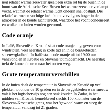
nog relatief warme zeewater speelt een extra rol bij de buien in de
buurt van de Adriatische Zee. Boven het warme zeewater verdampt
vocht, wat met de relatief warme lucht onderin snel opstijgt. Die
relatief warme en vochtige lucht komt vervolgens hoger in de
atmosfeer in de koude lucht terecht, waardoor het vocht condenseert
en wolken en buien worden gevormd.
Code oranje
In Italië, Slovenië en Kroatië staat code oranje uitgegeven voor
windstoten, veel neerslag in korte tijd en in de berggebieden
sneeuw/gladheid. In Italië staat code oranje uit tot 19:00 uur
vanavond en in Kroatië en Slovenië tot middernacht. De neerslag
trekt de komende uren naar het oosten weg.
Grote temperatuurverschillen
In de buien daalt de temperatuur in Slovenië en Kroatië op veel
plekken tot onder de 10 graden en in de berggebieden waar sneeuw
valt is het logischerwijs nog een stuk kouder. In Zadar, in het
midden van Kroatië, hemelsbreed slechts 150 kilometer van de
Sloveens-Kroatische grens, was het 'gewoon' warm en steeg de
temperatuur vandaag tot 21 graden.