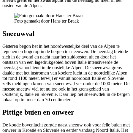
sneeuwgrens en het zwaartepunt van de neerslag nu meer in het
oosten van de Alpen.
Foto gemaakt door Hans ter Braak
Sneeuwval
Gisteren begon het in het noordwestelijke deel van de Alpen te
regenen en hogerop in de bergen te sneeuwen. De neerslag breidde
zich in de avond en nacht naar het zuidoosten uit en door het
ontstaan van een lagedrukgebied boven Italië intensiveerde de
neerslag vanochtend in de oostelijke Alpen. De sneeuwvalgrens
daalde met het instromen van koelere lucht in de noordelijke Alpen
tot rond 1100 meter, terwijl er vanuit noordoost-Italië en Slovenië
zelfs meldingen komen van sneeuwval ver onder de 1000 meter. De
meeste sneeuw viel tot nu toe ook in het grensgebied van
Oostenrijk, Italië en Slovenië. Daar liep het sneeuwdek in de bergen
lokaal op tot meer dan 30 centimeter.
Pittige buien en onweer
De koude bovenlucht zorgde naast sneeuw ook voor felle buien met
onweer in Kroatië en Slovenië en eerder vandaag Noord-Italië. Het