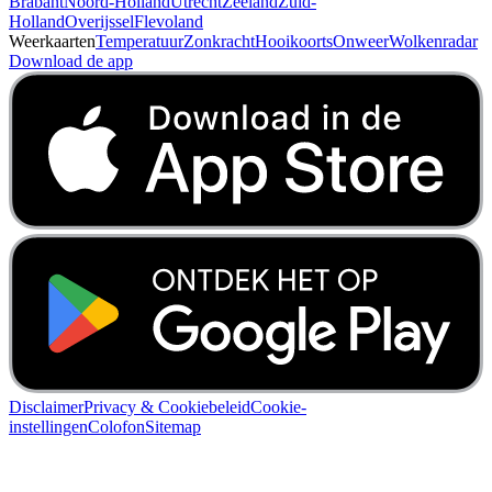
Brabant
Noord-Holland
Utrecht
Zeeland
Zuid-
Holland
Overijssel
Flevoland
Weerkaarten
Temperatuur
Zonkracht
Hooikoorts
Onweer
Wolkenradar
Download de app
Disclaimer
Privacy & Cookiebeleid
Cookie-
instellingen
Colofon
Sitemap