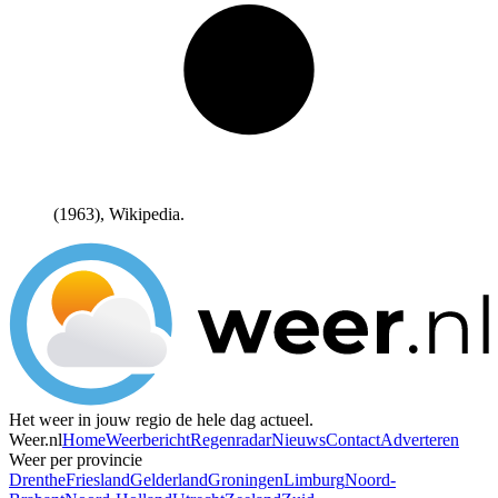
(1963), Wikipedia.
Het weer in jouw regio de hele dag actueel.
Weer.nl
Home
Weerbericht
Regenradar
Nieuws
Contact
Adverteren
Weer per provincie
Drenthe
Friesland
Gelderland
Groningen
Limburg
Noord-