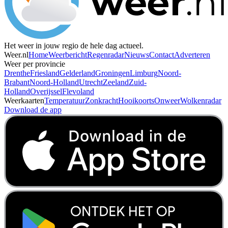
Het weer in jouw regio de hele dag actueel.
Weer.nl
Home
Weerbericht
Regenradar
Nieuws
Contact
Adverteren
Weer per provincie
Drenthe
Friesland
Gelderland
Groningen
Limburg
Noord-
Brabant
Noord-Holland
Utrecht
Zeeland
Zuid-
Holland
Overijssel
Flevoland
Weerkaarten
Temperatuur
Zonkracht
Hooikoorts
Onweer
Wolkenradar
Download de app