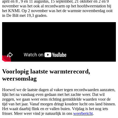
april
en
8
,
9
en
11 augustus
,
15 september
,
21 oktober
en
2
en
9
november
was het ook al recordwarm op het hoofdweerstation bij
het KNMI. Op 2 november was het de warmste novemberdag ooit
in De Bilt met 19,3 graden.
Voorlopig laatste warmterecord,
weersomslag
Hoewel we de laatste dagen al vaker tegen recordwaarden aanzaten,
lijkt het na vandaag even gedaan met het zachte weer. Dat wil
zeggen, we gaan weer eens richting gemiddelde waarden voor de
tijd van het jaar. Vanaf morgen dringt koudere lucht ons land binnen.
Het waait daarbij flink en er vallen buien. Vrijdag is het nog iets
frisser. Meer weer vind je natuurlijk in ons
weerbericht
.