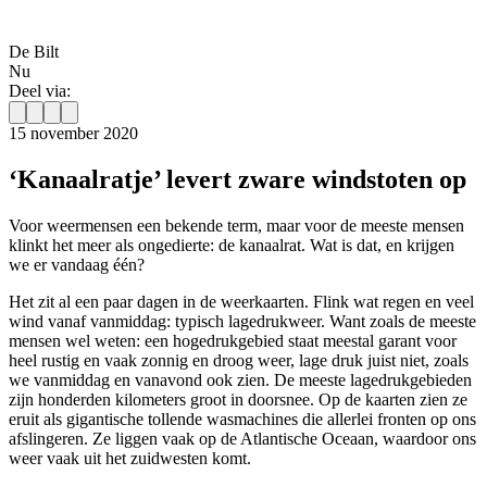
De Bilt
Nu
Deel via:
15 november 2020
‘Kanaalratje’ levert zware windstoten op
Voor weermensen een bekende term, maar voor de meeste mensen
klinkt het meer als ongedierte: de kanaalrat. Wat is dat, en krijgen
we er vandaag één?
Het zit al een paar dagen in de weerkaarten. Flink wat regen en veel
wind vanaf vanmiddag: typisch lagedrukweer. Want zoals de meeste
mensen wel weten: een hogedrukgebied staat meestal garant voor
heel rustig en vaak zonnig en droog weer, lage druk juist niet, zoals
we vanmiddag en vanavond ook zien. De meeste lagedrukgebieden
zijn honderden kilometers groot in doorsnee. Op de kaarten zien ze
eruit als gigantische tollende wasmachines die allerlei fronten op ons
afslingeren. Ze liggen vaak op de Atlantische Oceaan, waardoor ons
weer vaak uit het zuidwesten komt.