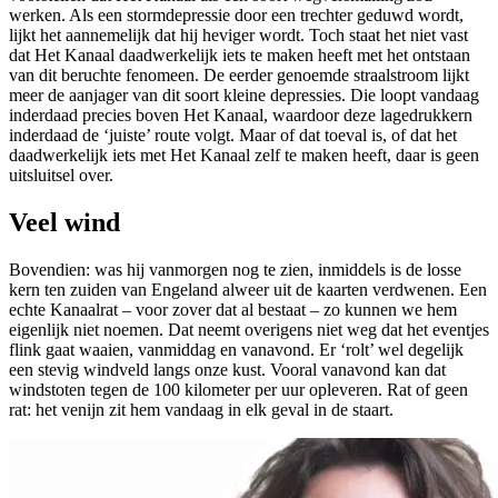
werken. Als een stormdepressie door een trechter geduwd wordt,
lijkt het aannemelijk dat hij heviger wordt. Toch staat het niet vast
dat Het Kanaal daadwerkelijk iets te maken heeft met het ontstaan
van dit beruchte fenomeen. De eerder genoemde straalstroom lijkt
meer de aanjager van dit soort kleine depressies. Die loopt vandaag
inderdaad precies boven Het Kanaal, waardoor deze lagedrukkern
inderdaad de ‘juiste’ route volgt. Maar of dat toeval is, of dat het
daadwerkelijk iets met Het Kanaal zelf te maken heeft, daar is geen
uitsluitsel over.
Veel wind
Bovendien: was hij vanmorgen nog te zien, inmiddels is de losse
kern ten zuiden van Engeland alweer uit de kaarten verdwenen. Een
echte Kanaalrat – voor zover dat al bestaat – zo kunnen we hem
eigenlijk niet noemen. Dat neemt overigens niet weg dat het eventjes
flink gaat waaien, vanmiddag en vanavond. Er ‘rolt’ wel degelijk
een stevig windveld langs onze kust. Vooral vanavond kan dat
windstoten tegen de 100 kilometer per uur opleveren. Rat of geen
rat: het venijn zit hem vandaag in elk geval in de staart.