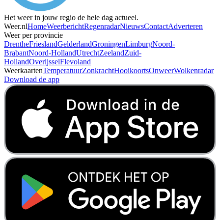
Het weer in jouw regio de hele dag actueel.
Weer.nl
Home
Weerbericht
Regenradar
Nieuws
Contact
Adverteren
Weer per provincie
Drenthe
Friesland
Gelderland
Groningen
Limburg
Noord-
Brabant
Noord-Holland
Utrecht
Zeeland
Zuid-
Holland
Overijssel
Flevoland
Weerkaarten
Temperatuur
Zonkracht
Hooikoorts
Onweer
Wolkenradar
Download de app