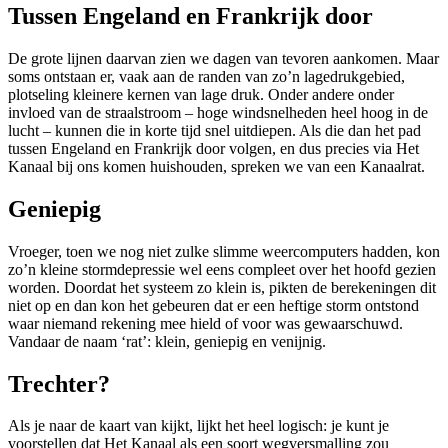
Tussen Engeland en Frankrijk door
De grote lijnen daarvan zien we dagen van tevoren aankomen. Maar
soms ontstaan er, vaak aan de randen van zo’n lagedrukgebied,
plotseling kleinere kernen van lage druk. Onder andere onder
invloed van de straalstroom – hoge windsnelheden heel hoog in de
lucht – kunnen die in korte tijd snel uitdiepen. Als die dan het pad
tussen Engeland en Frankrijk door volgen, en dus precies via Het
Kanaal bij ons komen huishouden, spreken we van een Kanaalrat.
Geniepig
Vroeger, toen we nog niet zulke slimme weercomputers hadden, kon
zo’n kleine stormdepressie wel eens compleet over het hoofd gezien
worden. Doordat het systeem zo klein is, pikten de berekeningen dit
niet op en dan kon het gebeuren dat er een heftige storm ontstond
waar niemand rekening mee hield of voor was gewaarschuwd.
Vandaar de naam ‘rat’: klein, geniepig en venijnig.
Trechter?
Als je naar de kaart van kijkt, lijkt het heel logisch: je kunt je
voorstellen dat Het Kanaal als een soort wegversmalling zou