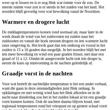
weer op te lossen en is er nog flink wat ruimte voor de zon. De
meeste ruimte voor zon is er steeds in het zuiden van het land. Het
noorden blijft gevoelig voor wat bewolking vanaf de Noordzee.
Warmere en drogere lucht
De middagtemperaturen komen rond normaal uit, maar later in de
week draait de wind van het zuidwesten tot zuiden naar het
zuidoosten en vanuit die hoek stroomt drogere en iets warmere lucht
onze omgeving in. Het kwik gaat dan iets omhoog en vooral in het
zuiden is 15 a 16 graden dan mogelijk. In het noorden blijft het met
iets meer bewolking en wind een paar graden frisser, met daar een
graad of 11 a 12. Omdat de aangevoerde lucht ook iets droger is,
neemt de kans op mistvorming in de nachten geleidelijk af.
Graadje vorst in de nachten
Voor wat betreft de nachtelijke temperatuur is het een ander verhaal,
want die gaan in deze omstandigheden juist flink omlaag. In
opklaringen en met weinig wind kan het flink afkoelen en in de
nacht naar donderdag zou het in het zuiden lokaal al tot een graadje
vorst kunnen komen. Ook de nachten daarna blijven koud, met
regionaal temperaturen rond het vriespunt en op grotere schaal vorst