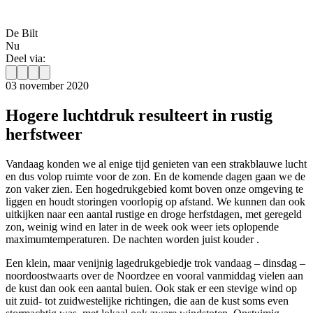
De Bilt
Nu
Deel via:
03 november 2020
Hogere luchtdruk resulteert in rustig
herfstweer
Vandaag konden we al enige tijd genieten van een strakblauwe lucht
en dus volop ruimte voor de zon. En de komende dagen gaan we de
zon vaker zien. Een hogedrukgebied komt boven onze omgeving te
liggen en houdt storingen voorlopig op afstand. We kunnen dan ook
uitkijken naar een aantal rustige en droge herfstdagen, met geregeld
zon, weinig wind en later in de week ook weer iets oplopende
maximumtemperaturen. De nachten worden juist kouder .
Een klein, maar venijnig lagedrukgebiedje trok vandaag – dinsdag –
noordoostwaarts over de Noordzee en vooral vanmiddag vielen aan
de kust dan ook een aantal buien. Ook stak er een stevige wind op
uit zuid- tot zuidwestelijke richtingen, die aan de kust soms even