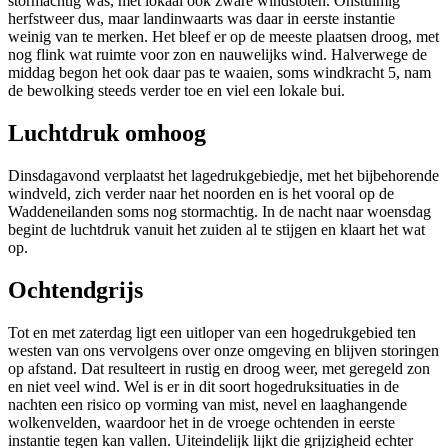
stormachtig was, met lokaal ook zware windstoten. Onstuimig
herfstweer dus, maar landinwaarts was daar in eerste instantie
weinig van te merken. Het bleef er op de meeste plaatsen droog, met
nog flink wat ruimte voor zon en nauwelijks wind. Halverwege de
middag begon het ook daar pas te waaien, soms windkracht 5, nam
de bewolking steeds verder toe en viel een lokale bui.
Luchtdruk omhoog
Dinsdagavond verplaatst het lagedrukgebiedje, met het bijbehorende
windveld, zich verder naar het noorden en is het vooral op de
Waddeneilanden soms nog stormachtig. In de nacht naar woensdag
begint de luchtdruk vanuit het zuiden al te stijgen en klaart het wat
op.
Ochtendgrijs
Tot en met zaterdag ligt een uitloper van een hogedrukgebied ten
westen van ons vervolgens over onze omgeving en blijven storingen
op afstand. Dat resulteert in rustig en droog weer, met geregeld zon
en niet veel wind. Wel is er in dit soort hogedruksituaties in de
nachten een risico op vorming van mist, nevel en laaghangende
wolkenvelden, waardoor het in de vroege ochtenden in eerste
instantie tegen kan vallen. Uiteindelijk lijkt die grijzigheid echter