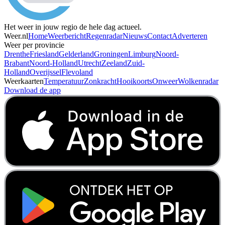
Het weer in jouw regio de hele dag actueel.
Weer.nl
Home
Weerbericht
Regenradar
Nieuws
Contact
Adverteren
Weer per provincie
Drenthe
Friesland
Gelderland
Groningen
Limburg
Noord-
Brabant
Noord-Holland
Utrecht
Zeeland
Zuid-
Holland
Overijssel
Flevoland
Weerkaarten
Temperatuur
Zonkracht
Hooikoorts
Onweer
Wolkenradar
Download de app