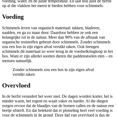
voeding, water, en de juiste temperatuur. En laat nou juist de herfst
op al die vlakken het meest te bieden hebben voor schimmels.
Voeding
Schimmels leven van organisch materiaal: takken, bladeren,
naalden, en ga zo maar door. Daardoor hebben ze ook een
belangrijke rol in de natuur. Meer dan 90% van de afbraak van
organische reststoffen gebeurt door schimmels. Zonder schimmels
zou een bos in zijn eigen afval verstikt raken. Ook brengen
schimmels dit materiaal zo weer terug in de voedselkringloop in het
bos. Want er zijn allerlei soorten dieren die paddenstoelen eten – en
mensen natuurlijk.
Zonder schimmels zou een bos in zijn eigen afval
verstikt raken
Overvloed
In de herfst verandert het weer snel. De dagen worden korter, het is
minder warm, het regent en waait vaker en harder. Al die dingen
zorgen ervoor dat de blaadjes van de bomen vallen en de natuur een
beetje afsterft. En dat betekent dat er plotseling heel veel voeding is
voor de schimmels in de grond. Deze tijd van overvloed is dus de