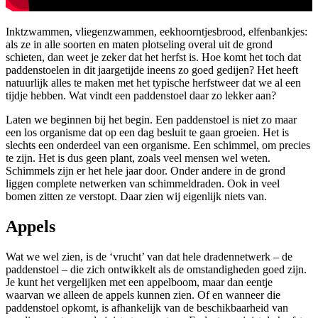
Inktzwammen, vliegenzwammen, eekhoorntjesbrood, elfenbankjes:
als ze in alle soorten en maten plotseling overal uit de grond
schieten, dan weet je zeker dat het herfst is. Hoe komt het toch dat
paddenstoelen in dit jaargetijde ineens zo goed gedijen? Het heeft
natuurlijk alles te maken met het typische herfstweer dat we al een
tijdje hebben. Wat vindt een paddenstoel daar zo lekker aan?
Laten we beginnen bij het begin. Een paddenstoel is niet zo maar
een los organisme dat op een dag besluit te gaan groeien. Het is
slechts een onderdeel van een organisme. Een schimmel, om precies
te zijn. Het is dus geen plant, zoals veel mensen wel weten.
Schimmels zijn er het hele jaar door. Onder andere in de grond
liggen complete netwerken van schimmeldraden. Ook in veel
bomen zitten ze verstopt. Daar zien wij eigenlijk niets van.
Appels
Wat we wel zien, is de ‘vrucht’ van dat hele dradennetwerk – de
paddenstoel – die zich ontwikkelt als de omstandigheden goed zijn.
Je kunt het vergelijken met een appelboom, maar dan eentje
waarvan we alleen de appels kunnen zien. Of en wanneer die
paddenstoel opkomt, is afhankelijk van de beschikbaarheid van