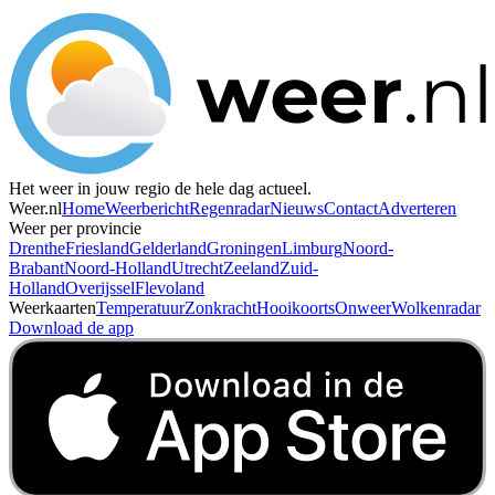
Het weer in jouw regio de hele dag actueel.
Weer.nl
Home
Weerbericht
Regenradar
Nieuws
Contact
Adverteren
Weer per provincie
Drenthe
Friesland
Gelderland
Groningen
Limburg
Noord-
Brabant
Noord-Holland
Utrecht
Zeeland
Zuid-
Holland
Overijssel
Flevoland
Weerkaarten
Temperatuur
Zonkracht
Hooikoorts
Onweer
Wolkenradar
Download de app