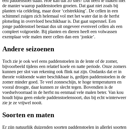
een paddenstoel staan. Hoe kan dat zo snel? Dat heeft te maken met
de manier waarop paddenstoelen groeien. Dat gaat niet zoals bij
planten via celdeling, maar door ‘celstrekking’. De cellen in een
schimmel zuigen zich helemaal vol met het water dat in de herfst
plotseling in overvloed beschikbaar is. Dat gaat supersnel. Een
jonge paddenstoel bestaat dus uit ongeveer evenveel cellen als een
compleet volgroeide. Bij planten en dieren heeft een volwassen
exemplaar vele malen meer cellen dan een ‘jonkie’.
Andere seizoenen
Toch zie je ook wel eens paddenstoelen in de lente of de zomer,
bijvoorbeeld tijdens een relatief koele en natte periode. Onze zomers
kunnen per slot van rekening ook flink nat zijn. Ondanks dat er in
theorie voldoende water beschikbaar is, gedijen paddenstoelen in de
zomer minder goed. Te veel zonneschijn, te hoge temperaturen en
vooral droogte, daar kunnen ze slecht tegen. Bovendien is de
voedselvoorraad in de herfst nu eenmaal vele malen beter. Van kou
houdt bijna geen enkele paddenstoelensoort, dus bij echt winterweer
zie je ze vrijwel nooit.
Soorten en maten
Er zijn natuurlijk duizenden soorten paddenstoelen in allerlei soorten