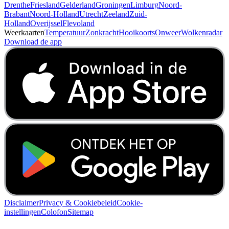
Drenthe
Friesland
Gelderland
Groningen
Limburg
Noord-
Brabant
Noord-Holland
Utrecht
Zeeland
Zuid-
Holland
Overijssel
Flevoland
Weerkaarten
Temperatuur
Zonkracht
Hooikoorts
Onweer
Wolkenradar
Download de app
Disclaimer
Privacy & Cookiebeleid
Cookie-
instellingen
Colofon
Sitemap