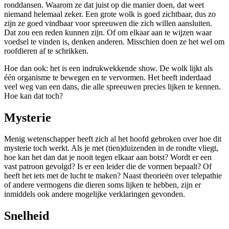
ronddansen. Waarom ze dat juist op die manier doen, dat weet
niemand helemaal zeker. Een grote wolk is goed zichtbaar, dus zo
zijn ze goed vindbaar voor spreeuwen die zich willen aansluiten.
Dat zou een reden kunnen zijn. Of om elkaar aan te wijzen waar
voedsel te vinden is, denken anderen. Misschien doen ze het wel om
roofdieren af te schrikken.
Hoe dan ook: het is een indrukwekkende show. De wolk lijkt als
één organisme te bewegen en te vervormen. Het heeft inderdaad
veel weg van een dans, die alle spreeuwen precies lijken te kennen.
Hoe kan dat toch?
Mysterie
Menig wetenschapper heeft zich al het hoofd gebroken over hoe dit
mysterie toch werkt. Als je met (tien)duizenden in de rondte vliegt,
hoe kan het dan dat je nooit tegen elkaar aan botst? Wordt er een
vast patroon gevolgd? Is er een leider die de vormen bepaalt? Of
heeft het iets met de lucht te maken? Naast theorieën over telepathie
of andere vermogens die dieren soms lijken te hebben, zijn er
inmiddels ook andere mogelijke verklaringen gevonden.
Snelheid