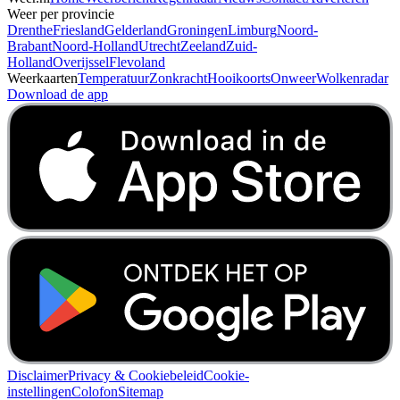
Weer per provincie
Drenthe
Friesland
Gelderland
Groningen
Limburg
Noord-
Brabant
Noord-Holland
Utrecht
Zeeland
Zuid-
Holland
Overijssel
Flevoland
Weerkaarten
Temperatuur
Zonkracht
Hooikoorts
Onweer
Wolkenradar
Download de app
Disclaimer
Privacy & Cookiebeleid
Cookie-
instellingen
Colofon
Sitemap