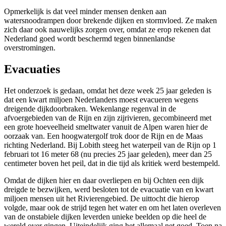
Opmerkelijk is dat veel minder mensen denken aan
watersnoodrampen door brekende dijken en stormvloed. Ze maken
zich daar ook nauwelijks zorgen over, omdat ze erop rekenen dat
Nederland goed wordt beschermd tegen binnenlandse
overstromingen.
Evacuaties
Het onderzoek is gedaan, omdat het deze week 25 jaar geleden is
dat een kwart miljoen Nederlanders moest evacueren wegens
dreigende dijkdoorbraken. Wekenlange regenval in de
afvoergebieden van de Rijn en zijn zijrivieren, gecombineerd met
een grote hoeveelheid smeltwater vanuit de Alpen waren hier de
oorzaak van. Een hoogwatergolf trok door de Rijn en de Maas
richting Nederland. Bij Lobith steeg het waterpeil van de Rijn op 1
februari tot 16 meter 68 (nu precies 25 jaar geleden), meer dan 25
centimeter boven het peil, dat in die tijd als kritiek werd bestempeld.
Omdat de dijken hier en daar overliepen en bij Ochten een dijk
dreigde te bezwijken, werd besloten tot de evacuatie van en kwart
miljoen mensen uit het Rivierengebied. De uittocht die hierop
volgde, maar ook de strijd tegen het water en om het laten overleven
van de onstabiele dijken leverden unieke beelden op die heel de
wereld over gingen. Uiteindelijk ging het allemaal net goed. Toen na