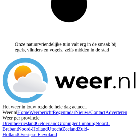
Onze natuurvriendelijke tuin valt erg in de smaak bij
egels, vlinders en vogels, zelfs midden in de stad
Het weer in jouw regio de hele dag actueel.
Weer.nl
Home
Weerbericht
Regenradar
Nieuws
Contact
Adverteren
Weer per provincie
Drenthe
Friesland
Gelderland
Groningen
Limburg
Noord-
Brabant
Noord-Holland
Utrecht
Zeeland
Zuid-
Holland
Overijssel
Flevoland