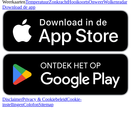
Weerkaarten
Temperatuur
Zonkracht
Hooikoorts
Onweer
Wolkenradar
Download de app
Disclaimer
Privacy & Cookiebeleid
Cookie-
instellingen
Colofon
Sitemap