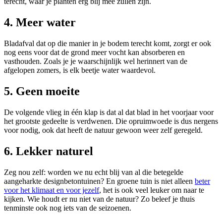
terecht, waar je planten erg blij mee zullen zijn.
4. Meer water
Bladafval dat op die manier in je bodem terecht komt, zorgt er ook
nog eens voor dat de grond meer vocht kan absorberen en
vasthouden. Zoals je je waarschijnlijk wel herinnert van de
afgelopen zomers, is elk beetje water waardevol.
5. Geen moeite
De volgende vlieg in één klap is dat al dat blad in het voorjaar voor
het grootste gedeelte is verdwenen. Die opruimwoede is dus nergens
voor nodig, ook dat heeft de natuur gewoon weer zelf geregeld.
6. Lekker naturel
Zeg nou zelf: worden we nu echt blij van al die betegelde
aangeharkte designbetontuinen? En groene tuin is niet alleen
beter
voor het klimaat en voor jezelf
, het is ook veel leuker om naar te
kijken. Wie houdt er nu niet van de natuur? Zo beleef je thuis
tenminste ook nog iets van de seizoenen.