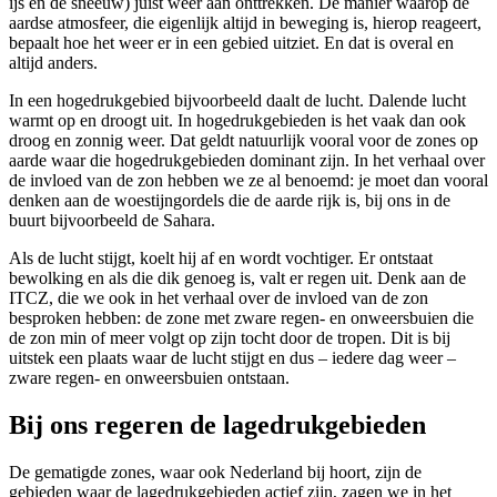
ijs en de sneeuw) juist weer aan onttrekken. De manier waarop de
aardse atmosfeer, die eigenlijk altijd in beweging is, hierop reageert,
bepaalt hoe het weer er in een gebied uitziet. En dat is overal en
altijd anders.
In een hogedrukgebied bijvoorbeeld daalt de lucht. Dalende lucht
warmt op en droogt uit. In hogedrukgebieden is het vaak dan ook
droog en zonnig weer. Dat geldt natuurlijk vooral voor de zones op
aarde waar die hogedrukgebieden dominant zijn. In het verhaal over
de invloed van de zon hebben we ze al benoemd: je moet dan vooral
denken aan de woestijngordels die de aarde rijk is, bij ons in de
buurt bijvoorbeeld de Sahara.
Als de lucht stijgt, koelt hij af en wordt vochtiger. Er ontstaat
bewolking en als die dik genoeg is, valt er regen uit. Denk aan de
ITCZ, die we ook in het verhaal over de invloed van de zon
besproken hebben: de zone met zware regen- en onweersbuien die
de zon min of meer volgt op zijn tocht door de tropen. Dit is bij
uitstek een plaats waar de lucht stijgt en dus – iedere dag weer –
zware regen- en onweersbuien ontstaan.
Bij ons regeren de lagedrukgebieden
De gematigde zones, waar ook Nederland bij hoort, zijn de
gebieden waar de lagedrukgebieden actief zijn, zagen we in het