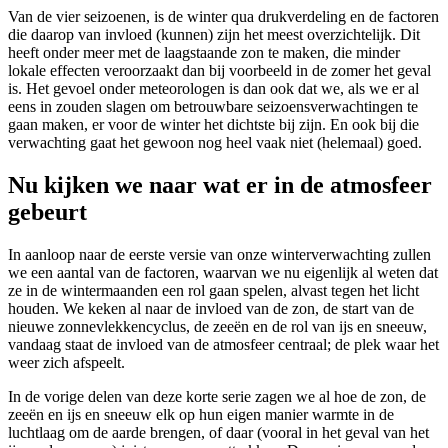
Van de vier seizoenen, is de winter qua drukverdeling en de factoren
die daarop van invloed (kunnen) zijn het meest overzichtelijk. Dit
heeft onder meer met de laagstaande zon te maken, die minder
lokale effecten veroorzaakt dan bij voorbeeld in de zomer het geval
is. Het gevoel onder meteorologen is dan ook dat we, als we er al
eens in zouden slagen om betrouwbare seizoensverwachtingen te
gaan maken, er voor de winter het dichtste bij zijn. En ook bij die
verwachting gaat het gewoon nog heel vaak niet (helemaal) goed.
Nu kijken we naar wat er in de atmosfeer
gebeurt
In aanloop naar de eerste versie van onze winterverwachting zullen
we een aantal van de factoren, waarvan we nu eigenlijk al weten dat
ze in de wintermaanden een rol gaan spelen, alvast tegen het licht
houden. We keken al naar de invloed van
de zon
, de start van de
nieuwe zonnevlekkencyclus,
de zeeën
en de rol van
ijs en sneeuw
,
vandaag staat de invloed van de atmosfeer centraal; de plek waar het
weer zich afspeelt.
In de vorige delen van deze korte serie zagen we al hoe de zon, de
zeeën en ijs en sneeuw elk op hun eigen manier warmte in de
luchtlaag om de aarde brengen, of daar (vooral in het geval van het