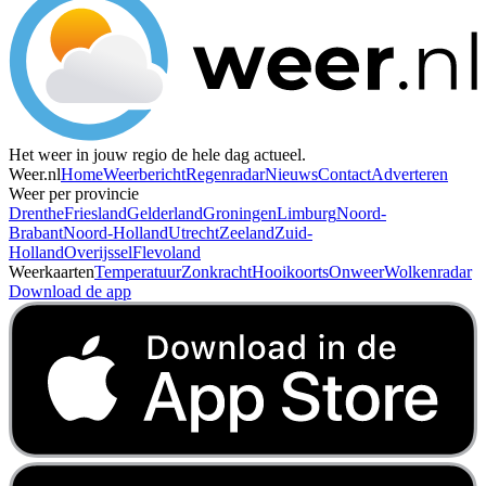
Het weer in jouw regio de hele dag actueel.
Weer.nl
Home
Weerbericht
Regenradar
Nieuws
Contact
Adverteren
Weer per provincie
Drenthe
Friesland
Gelderland
Groningen
Limburg
Noord-
Brabant
Noord-Holland
Utrecht
Zeeland
Zuid-
Holland
Overijssel
Flevoland
Weerkaarten
Temperatuur
Zonkracht
Hooikoorts
Onweer
Wolkenradar
Download de app