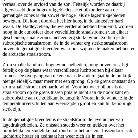
verhaal over de invloed van de zon. Feitelijk worden ze daarbij
afgewisseld door hogedrukgebieden. Het bijzondere aan de
gematigde zones is dat zowel de hoge- als de lagedrukgebieden
bewegen. Dit komt doordat het hier hoog in de atmosfeer hard
waait. De Hadleycellen, die we eerder al hebben benoemd, worden
hoog in de atmosfeer door verschillende straalstromen van elkaar
gescheiden; smalle zones met een erg sterke wind. Zo heb je de
subtropische straalstroom, de in de winter erg sterke straalstroom
boven de gematigde breedten waar ook wij mee te maken hebben en
de arctische straalstroom.
Zo’n smalle band met hoge windsnelheden, hoog boven ons, ligt
feitelijk op de plaats waar verschillende luchtsoorten bij elkaar
komen. De overgang van de ene naar de andere gaat in de praktijk
niet geleidelijk, maar meer met een sprong. Op de grens ontstaat dan
zo’n smalle strook met harde wind. Voor het weer bij ons is de
straalstroom op de grens tussen polaire lucht aan de noordkant en
subtropische aan de zuidkant belangrijk. Vooral in de winter zijn de
temperatuurverschillen aan weerszijden groot en kan hij behoorlijk
sterk zijn.
In de gematigde breedten is de straalstroom de leverancier van
lagedrukgebieden. Ze ontstaan steeds weer en trekken over het
noordelijke en zuidelijke halfrond naar het oosten. Tussendoor is de
luchtdruk hoger en gedraagt het weer zich als in een