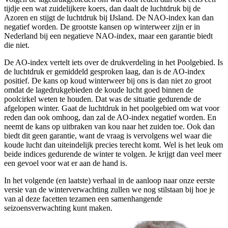
tijdje een wat zuidelijkere koers, dan daalt de luchtdruk bij de
Azoren en stijgt de luchtdruk bij IJsland. De NAO-index kan dan
negatief worden. De grootste kansen op winterweer zijn er in
Nederland bij een negatieve NAO-index, maar een garantie biedt
die niet.
De AO-index vertelt iets over de drukverdeling in het Poolgebied. Is
de luchtdruk er gemiddeld gesproken laag, dan is de AO-index
positief. De kans op koud winterweer bij ons is dan niet zo groot
omdat de lagedrukgebieden de koude lucht goed binnen de
poolcirkel weten te houden. Dat was de situatie gedurende de
afgelopen winter. Gaat de luchtdruk in het poolgebied om wat voor
reden dan ook omhoog, dan zal de AO-index negatief worden. En
neemt de kans op uitbraken van kou naar het zuiden toe. Ook dan
biedt dit geen garantie, want de vraag is vervolgens wel waar die
koude lucht dan uiteindelijk precies terecht komt. Wel is het leuk om
beide indices gedurende de winter te volgen. Je krijgt dan veel meer
een gevoel voor wat er aan de hand is.
In het volgende (en laatste) verhaal in de aanloop naar onze eerste
versie van de winterverwachting zullen we nog stilstaan bij hoe je
van al deze facetten tezamen een samenhangende
seizoensverwachting kunt maken.