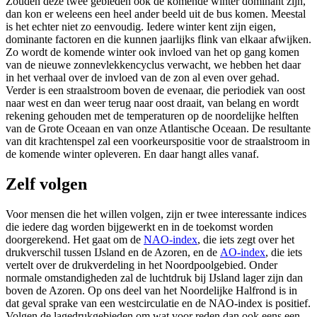
Zouden deze twee gebieden ook de komende winter dominant zijn,
dan kon er weleens een heel ander beeld uit de bus komen. Meestal
is het echter niet zo eenvoudig. Iedere winter kent zijn eigen,
dominante factoren en die kunnen jaarlijks flink van elkaar afwijken.
Zo wordt de komende winter ook invloed van het op gang komen
van de nieuwe zonnevlekkencyclus verwacht, we hebben het daar
in het verhaal over de invloed van de zon al even over gehad.
Verder is een straalstroom boven de evenaar, die periodiek van oost
naar west en dan weer terug naar oost draait, van belang en wordt
rekening gehouden met de temperaturen op de noordelijke helften
van de Grote Oceaan en van onze Atlantische Oceaan. De resultante
van dit krachtenspel zal een voorkeurspositie voor de straalstroom in
de komende winter opleveren. En daar hangt alles vanaf.
Zelf volgen
Voor mensen die het willen volgen, zijn er twee interessante indices
die iedere dag worden bijgewerkt en in de toekomst worden
doorgerekend. Het gaat om de
NAO-index
, die iets zegt over het
drukverschil tussen IJsland en de Azoren, en de
AO-index
, die iets
vertelt over de drukverdeling in het Noordpoolgebied. Onder
normale omstandigheden zal de luchtdruk bij IJsland lager zijn dan
boven de Azoren. Op ons deel van het Noordelijke Halfrond is in
dat geval sprake van een westcirculatie en de NAO-index is positief.
Volgen de lagedrukgebieden om wat voor reden dan ook eens een