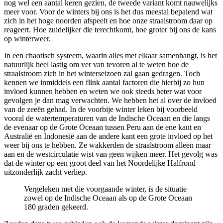
nog wel een aantal keren gezien, de tweede variant komt nauwelijks
meer voor. Voor de winters bij ons is het dus meestal bepalend wat
zich in het hoge noorden afspeelt en hoe onze straalstroom daar op
reageert. Hoe zuidelijker die terechtkomt, hoe groter bij ons de kans
op winterweer.
In een chaotisch systeem, waarin alles met elkaar samenhangt, is het
natuurlijk heel lastig om ver van tevoren al te weten hoe de
straalstroom zich in het winterseizoen zal gaan gedragen. Toch
kennen we inmiddels een flink aantal factoren die hierbij zo hun
invloed kunnen hebben en weten we ook steeds beter wat voor
gevolgen je dan mag verwachten. We hebben het al over de invloed
van de zeeën gehad. In de voorbije winter leken bij voorbeeld
vooral de watertemperaturen van de Indische Oceaan en die langs
de evenaar op de Grote Oceaan tussen Peru aan de ene kant en
Australië en Indonesië aan de andere kant een grote invloed op het
weer bij ons te hebben. Ze wakkerden de straalstroom alleen maar
aan en de westcirculatie wist van geen wijken meer. Het gevolg was
dat de winter op een groot deel van het Noordelijke Halfrond
uitzonderlijk zacht verliep.
Vergeleken met die voorgaande winter, is de situatie
zowel op de Indische Oceaan als op de Grote Oceaan
180 graden gekeerd.