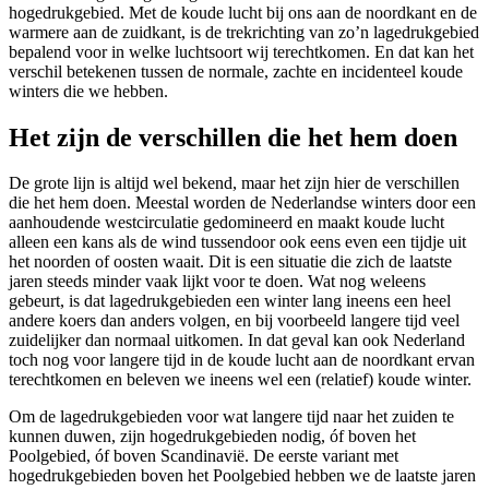
hogedrukgebied. Met de koude lucht bij ons aan de noordkant en de
warmere aan de zuidkant, is de trekrichting van zo’n lagedrukgebied
bepalend voor in welke luchtsoort wij terechtkomen. En dat kan het
verschil betekenen tussen de normale, zachte en incidenteel koude
winters die we hebben.
Het zijn de verschillen die het hem doen
De grote lijn is altijd wel bekend, maar het zijn hier de verschillen
die het hem doen. Meestal worden de Nederlandse winters door een
aanhoudende westcirculatie gedomineerd en maakt koude lucht
alleen een kans als de wind tussendoor ook eens even een tijdje uit
het noorden of oosten waait. Dit is een situatie die zich de laatste
jaren steeds minder vaak lijkt voor te doen. Wat nog weleens
gebeurt, is dat lagedrukgebieden een winter lang ineens een heel
andere koers dan anders volgen, en bij voorbeeld langere tijd veel
zuidelijker dan normaal uitkomen. In dat geval kan ook Nederland
toch nog voor langere tijd in de koude lucht aan de noordkant ervan
terechtkomen en beleven we ineens wel een (relatief) koude winter.
Om de lagedrukgebieden voor wat langere tijd naar het zuiden te
kunnen duwen, zijn hogedrukgebieden nodig, óf boven het
Poolgebied, óf boven Scandinavië. De eerste variant met
hogedrukgebieden boven het Poolgebied hebben we de laatste jaren