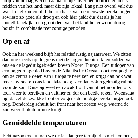
loop van de dag wel een aantal buitjes over het noorden en deels
midden van het land, maar die zijn lokaal. Lang niet overal valt dus
wat. In het zuiden blijft het op basis van de nieuwste berekeningen
sowieso zo goed als droog en ook hier geldt dus dat als je het
landelijk bekijkt, een groot deel van het land het gewoon droog
houdt, in combinatie met zonnige perioden.
Op en af
Ook na het weekend blijft het relatief rustig najaarsweer. We zitten
dan nog steeds op de grens met de hogere luchtdruk ten zuiden van
ons en de lagedrukgebieden boven Noord-Europa. Een uitloper van
een hogedrukgebied boven de Atlantische Oceaan doet een poging
om de centrale delen van Europa te bereiken en krijgt dan ook wat
meer invloed op ons land. Maandag is er dan ook regelmatig ruimte
voor de zon. Dinsdag weet een zwak front vanuit het noorden ons
toch weer te bereiken en valt her en der een beetje regen. Woensdag
ligt datzelfde zwakke front er volgens de huidige berekeningen ook
nog. Donderdag schuift het front naar het oosten weg, waarna de
zon weer flink de ruimte krijgt.
Gemiddelde temperaturen
Echt nazomers kunnen we de iets langere termijn dus niet noemen,