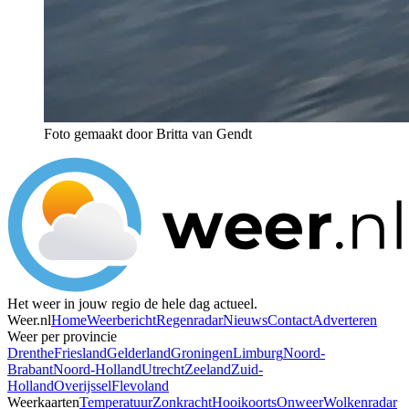
Foto gemaakt door Britta van Gendt
Het weer in jouw regio de hele dag actueel.
Weer.nl
Home
Weerbericht
Regenradar
Nieuws
Contact
Adverteren
Weer per provincie
Drenthe
Friesland
Gelderland
Groningen
Limburg
Noord-
Brabant
Noord-Holland
Utrecht
Zeeland
Zuid-
Holland
Overijssel
Flevoland
Weerkaarten
Temperatuur
Zonkracht
Hooikoorts
Onweer
Wolkenradar