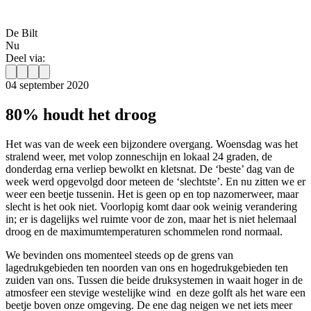
De Bilt
Nu
Deel via:
04 september 2020
80% houdt het droog
Het was van de week een bijzondere overgang. Woensdag was het
stralend weer, met volop zonneschijn en lokaal 24 graden, de
donderdag erna verliep bewolkt en kletsnat. De ‘beste’ dag van de
week werd opgevolgd door meteen de ‘slechtste’. En nu zitten we er
weer een beetje tussenin. Het is geen op en top nazomerweer, maar
slecht is het ook niet. Voorlopig komt daar ook weinig verandering
in; er is dagelijks wel ruimte voor de zon, maar het is niet helemaal
droog en de maximumtemperaturen schommelen rond normaal.
We bevinden ons momenteel steeds op de grens van
lagedrukgebieden ten noorden van ons en hogedrukgebieden ten
zuiden van ons. Tussen die beide druksystemen in waait hoger in de
atmosfeer een stevige westelijke wind en deze golft als het ware een
beetje boven onze omgeving. De ene dag neigen we net iets meer