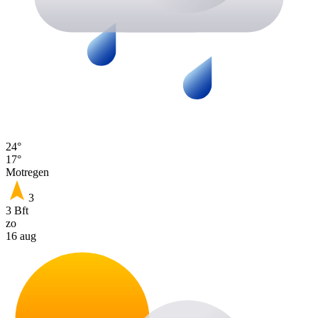
24°
17°
Motregen
3
3 Bft
zo
16 aug