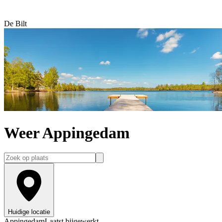
De Bilt
Weer Appingedam
Huidige locatie
Appingedam
Laatst bijgewerkt