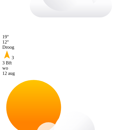
19°
12°
Droog
3
3 Bft
wo
12 aug