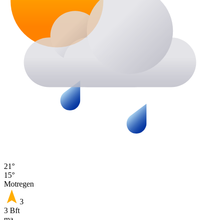
21°
15°
Motregen
3
3 Bft
ma