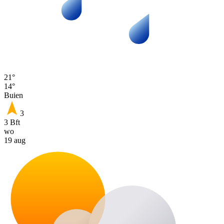
21°
14°
Buien
3
3 Bft
wo
19 aug