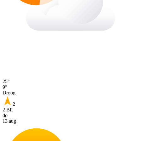
25°
9°
Droog
2
2 Bft
do
13 aug