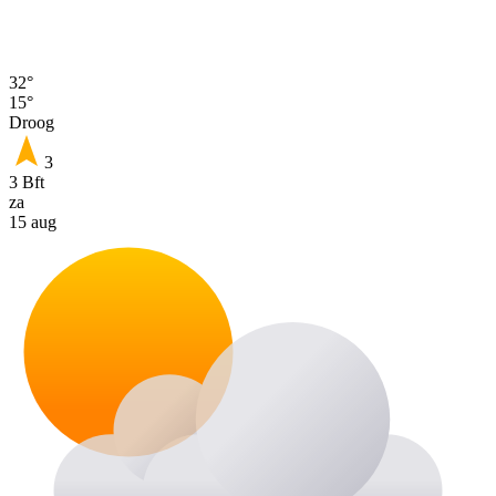
32°
15°
Droog
3
3 Bft
za
15 aug