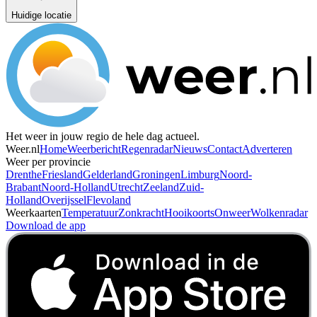
Huidige locatie
Het weer in jouw regio de hele dag actueel.
Weer.nl
Home
Weerbericht
Regenradar
Nieuws
Contact
Adverteren
Weer per provincie
Drenthe
Friesland
Gelderland
Groningen
Limburg
Noord-
Brabant
Noord-Holland
Utrecht
Zeeland
Zuid-
Holland
Overijssel
Flevoland
Weerkaarten
Temperatuur
Zonkracht
Hooikoorts
Onweer
Wolkenradar
Download de app