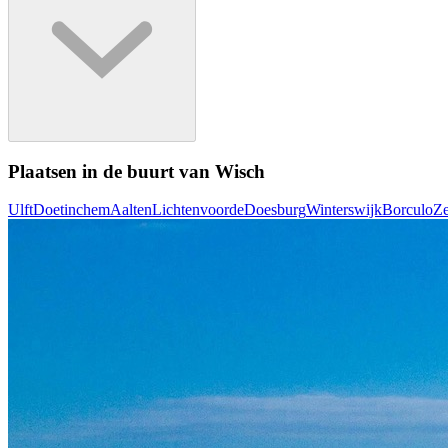
Plaatsen in de buurt van Wisch
Ulft
Doetinchem
Aalten
Lichtenvoorde
Doesburg
Winterswijk
Borculo
Ze