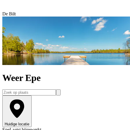
De Bilt
Weer Epe
Huidige locatie
Epe
Laatst bijgewerkt