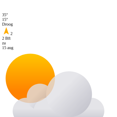
35°
15°
Droog
2
2 Bft
za
15 aug