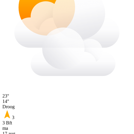
23°
14°
Droog
3
3 Bft
ma
17 aug