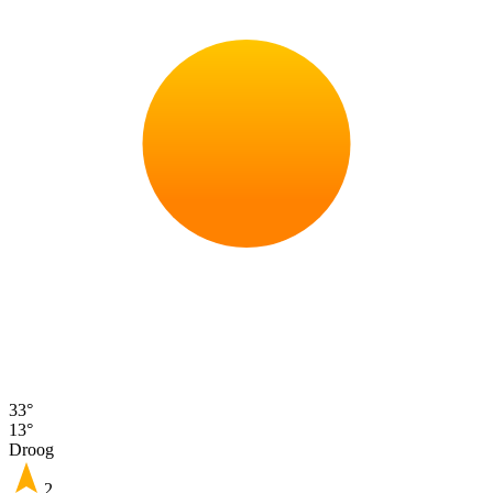
33°
13°
Droog
2