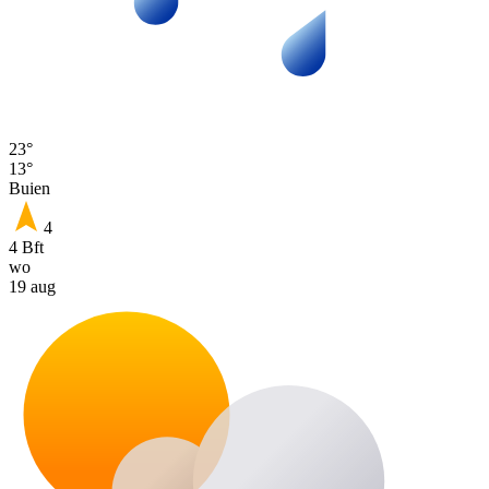
23°
13°
Buien
4
4 Bft
wo
19 aug