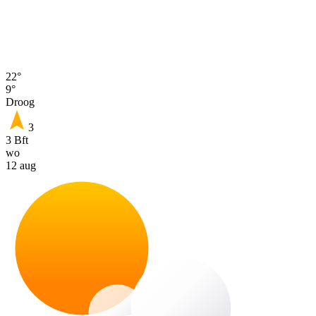
22°
9°
Droog
3
3 Bft
wo
12 aug